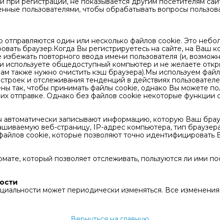
и при регистрации, не показывается другим посетителям са
енные пользователями, чтобы обрабатывать вопросы пользова
р отправляются один или несколько файлов cookie. Это небо
вать браузер.Когда Вы регистрируетесь на сайте, на Ваш к
избежать повторного ввода имени пользователя (и, возможн
сли используете общедоступный компьютер и не желаете от
вам также нужно очистить кэш браузера).Мы используем файлы
астроек и отслеживания тенденций в действиях пользователе
ны так, чтобы принимать файлы cookie, однако Вы можете п
 их отправке. Однако без файлов cookie некоторые функции 
 автоматически записывают информацию, которую Ваш брау
шиваемую веб-страницу, IP-адрес компьютера, тип браузера,
 файлов cookie, которые позволяют точно идентифицировать
ормате, который позволяет отслеживать, пользуются ли ими п
ности
нциальности может периодически изменяться. Все изменени
Вернуться на главную