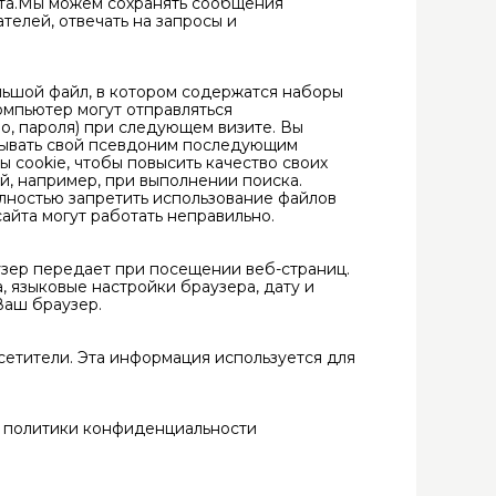
йта.Мы можем сохранять сообщения
телей, отвечать на запросы и
льшой файл, в котором содержатся наборы
омпьютер могут отправляться
о, пароля) при следующем визите. Вы
крывать свой псевдоним последующим
 cookie, чтобы повысить качество своих
й, например, при выполнении поиска.
олностью запретить использование файлов
сайта могут работать неправильно.
зер передает при посещении веб-страниц.
 языковые настройки браузера, дату и
 Ваш браузер.
осетители. Эта информация используется для
я политики конфиденциальности