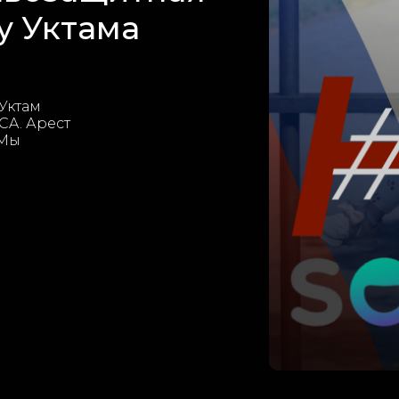
у Уктама
 Уктам
CA. Арест
 Мы