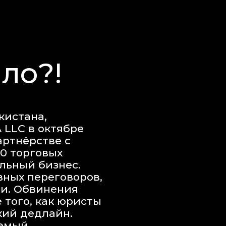
ло?!
кистана,
 LLC в октябре
артнёрстве с
0 торговых
альный бизнес.
вных переговоров,
чи. Обвинения
 того, как юристы
кий дедлайн.
емый.