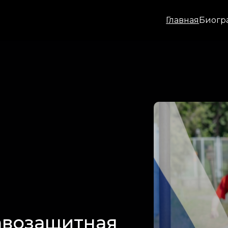
Главная
Биогр
авозащитная